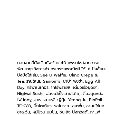
นอกจากนี้ยังเติมทัพด้วย 40 แฟรนไชส์จาก กรม
พัฒนาธุรกิจการค้า กระทรวงพาณิชย์ ได้แก่ ปังอั้ยยะ 
ปังปิ้งไส้เยิ้ม, See U Waffle, Olino Crepe & 
Tea, ร้านใส่นม Sainom's, ปาป้า พิซซ่า, Egg All 
Day, ศรีฟ้าเบเกอรี่, โทโร่ฟรายส์, เตี๋ยวเรือยุดยา, 
Nigiwai Sushi, ฮ่องเต้เป็ดย่างไฮโซ, เตี๋ยวตุ๋นหม้อ
ไฟ Indy, อาหารเกาหลี-ญี่ปุ่น Yeong Ju, RinRoll 
TOKYO, บิ๊กโตเกียว, รสโบราณ สเตชั่น, ชานมไข่มุก 
ชาละวัน, หมีป่วน นมปั่น, ชิบะจัง ปังทวิสต์, กาแฟ 