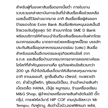
สำหรับผู้ที่มองหาสินเชื่อดอกเบี้ยต่ำ ภายในงาน
รวบรวมเหล่าสถาบันการเงินที่นำสินเชื่อเพื่อช่วยเหลือ
เอสเอ็มอีไว้อย่างมากมาย อาทิ สินเชื่อเพื่อผู้ส่งออก
ป้ายแดงโดย Exim Bank สินเชื่อพิเศษหนุนเอสเอ็มอี
ไทยวงเงินกู้สูงสุด 50 ล้านบาทโดย SME D Bank 
พร้อมบริการให้คำแนะนำในเรื่องสินเชื่อและเงินฝากโดย
ธนาคารออมสิน มาตรการช่วยเหลือลูกหนี้โดย บรรษัท
ประกันสินเชื่ออุตสาหกรรมขนาดย่อม (บสย.) สินเชื่อ
สำหรับเอสเอ็มอีเกษตรและธุรกิจแฟรนไชส์ จาก 
ธ.ก.ส. และสินเชื่อบ้านจากธนาคารอาคารสงเคราะห์และ
ไฮไลท์ที่สำคัญของงานคือ ธุรกิจแฟรนไชส์รวมกว่า 
200 บูธ ที่นำโปรโมชั่นเด็ดมาให้เลือกลงทุนมากมาย 
อาทิ ชานมแอมที, ลูกชิ้นยืนกิน เจ้พงษ์, กะเพราเข้า
ตา, ยำยั่วปูขี่พริก, ซูชิแชมป์เปี้ยน, ร้านจำหน่ายสินค้า
เบ็ดเตล็ด HANA, เจ๊นุ้ย หมูกรอบ, ร้านเครื่องเขียน 
M&G Shop, ผู้จำหน่ายเครื่องขายสินค้าอัตโนมัติ ดั๊ก 
กรุ๊ป, กาแฟสโลว์บาร์ HIP COF เทมปุระชีสลาวา Mr. 
Tempu, กังฟูชาบู, ส้มตำนั๊วนัว,ออฟฟิศเมท พลัส, 