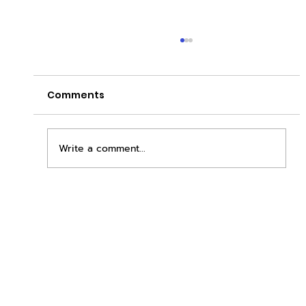
Comments
Write a comment...
duck vending ขายอะไรก็ได้ทุกเวลา
สร้างรายได้จริง 24 ชั่วโมง