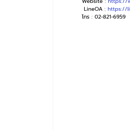
Website : 
https:/
 LineOA : 
https://
โทร : 02-821-6959