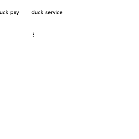
uck pay
duck service