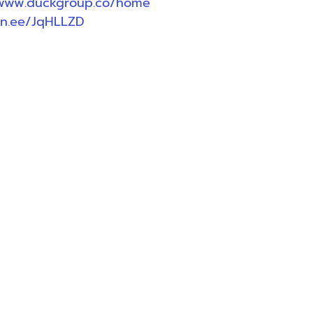
/www.duckgroup.co/home
lin.ee/JqHLLZD