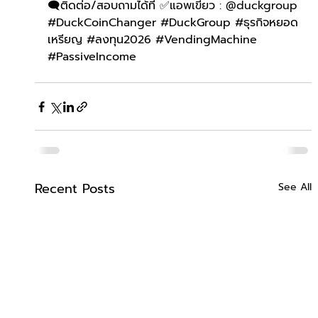
🗨️ติดต่อ/สอบถามได้ที่ ✅
แอพเขียว : @duckgroup
#DuckCoinChanger
#DuckGroup
#ธ
ุรกิจหยอด
เหรียญ 
#ลงท
ุน2026 
#VendingMachine
#PassiveIncome
Recent Posts
See All