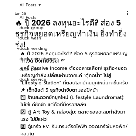
All Posts
Jan 26
All Posts
🔥 ปี 2026 ลงทุนอะไรดี? ส่อง 5
duck group
ธุรกิจหยอดเหรียญทำเงิน ยิ่งทำยิ่ง
duck wash
รุ่ง!
duck vending
🔥 ปี 2026 ลงทุนอะไรดี? ส่อง 5 ธุรกิจหยอดเหรียญ
duck coin changer
ทำเงิน ยิ่งทำยิ่งรุ่ง! 💸
ยุคนี้ Passive Income ต้องฉลาดเลือก! ธุรกิจหยอด
duck pay
เหรียญกำลังเปลี่ยนผ่านจากแค่ "ตู้กดน้ำ" ไปสู่ 
duck service
"Lifestyle Station" ที่ตอบโจทย์คนยุคใหม่มากขึ้นครับ
📌 เช็กลิสต์ 5 ธุรกิจน่าจับตามองปีหน้า
1️⃣ ร้านสะดวกซักยุคใหม่ (Lifestyle Laundromat): 
ไม่ใช่แค่ซักผ้า แต่คือที่นั่งรอชิลล์ๆ 
2️⃣ ตู้ Art Toy & กล่องสุ่ม: ตลาดของสะสมกำลังมา
แรง ไม่มีแผ่ว! 
3️⃣ ตู้ชาร์จ EV: รับเทรนด์รถไฟฟ้า จอดชาร์จในหอพัก/
คอนโด 