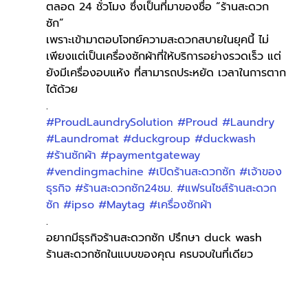
ตลอด 24 ชั่วโมง ซึ่งเป็นที่มาของชื่อ “ร้านสะดวก
ซัก” 
เพราะเข้ามาตอบโจทย์ความสะดวกสบายในยุคนี้ ไม่
เพียงแต่เป็นเครื่องซักผ้าที่ให้บริการอย่างรวดเร็ว แต่
ยังมีเครื่องอบแห้ง ที่สามารถประหยัด เวลาในการตาก
ได้ด้วย
.
#ProudLaundrySolution
#Proud
#Laundry
#Laundromat
#duckgroup
#duckwash
#ร้านซักผ้า
#paymentgateway
#vendingmachine
#เปิดร้านสะดวกซัก
#เจ้าของ
ธุรกิจ
#ร้านสะดวกซัก24ชม
. 
#แฟรนไชส์ร้านสะดวก
ซัก
#ipso
#Maytag
#เครื่องซักผ้า
.
อยากมีธุรกิจร้านสะดวกซัก ปรึกษา duck wash
ร้านสะดวกซักในแบบของคุณ ครบจบในที่เดียว