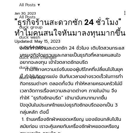
All Posts
Jan 30, 2023
All Posts
"ธุรกิจร้านสะดวกซัก 24 ชั่วโมง"
duck group
ทำไมคนสนใจหันมาลงทุนมากขึ้น
duck wash
Updated:
May 15, 2023
duck vending
อะไรที่ทำให้ร้านสะดวกซัก 24 ชั่วโมง เติบโตสวนกระแส
เศรษฐกิจโดยรวมและกลายเป็นธุรกิจที่หลายคนสนใจ
duck coin changer
อยากจะลงทุน เข้าใจตลาดซักอบรีด
duck pay
   ท่ามกลางความเร่งรีบของผู้บริโภคที่เปลี่ยนไปในยุค
นี้ ทำให้เกิดการแข่ง ขันกับเวลาอย่างรวดเร็วในการทำ
duck service
กิจกรรมต่างๆ ตลอดทั้งวัน ทำให้หลายครอบครัวไม่มี
เวลาจัดการเรื่องความสะอาดต่างๆ ภายในบ้าน จึง
ทำให้ “ธุรกิจซักอบรีด” เข้ามามีบทบาทมากขึ้น
ปัจจุบันในประเทศไทยแบ่งธุรกิจซักอบรีดออกเป็น 3 
กลุ่มหลัก ดังนี้ 
 1. ร้านเครื่องซักผ้าหยอดเหรียญ มองย้อนกลับไปใน
สมัยก่อน เราจะคุ้นเคยกับเครื่องซักผ้าหยอดเหรียญ 