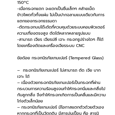
150ºC
-เมื่อกระจกแตก จะแตกเป็นชิ้นเล็กๆ คล้ายเม็ด
ข้าวโพดทั่วทั้งแผ่น ไม่เป็นปากฉลามแบบเดียวกับการ
แตกของกระจกธรรมดา
-ตัดกระจกบนโต๊ะตัดที่ควบคุมด้วยระบบคอมพิวเตอร์
ความเที่ยงตรงสูง ตัดได้หลากหลายรูปแบบ
-สามารถ เจียร เจียรปลี เจาะ กระจกรูปร่างใดๆ ก็ได้ 
โดยเครื่องตัดและเครื่องเจียรระบบ CNC
ข้อด้อย กระจกนิรภัยเทมเปอร์ (Tempered Glass)
–  กระจกนิรภัยเทมเปอร์ ไม่สามารถ ตัด เจีย บาก 
เจาะ ได้
– เนื่องด้วยกระจกนิรภัยเทมเปอร์เป็นกระจกที่ผ่าน
กระบวนการความร้อนสูงจนทำให้กระจกนิ่มและกลิ้งไป
กับลูกกลิ้ง จึงทำให้กระจกเกิดการเป็นคลื่นและมีความ
โก่งตัวเล็กน้อย
– กระจกนิรภัยเทมเปอร์ มีโอกาสแตกตัวด้วยตัวเอง  
หากกระจกที่เป็นวัตถุดิบ มีสารปนเปื้อน คือ สารนิ