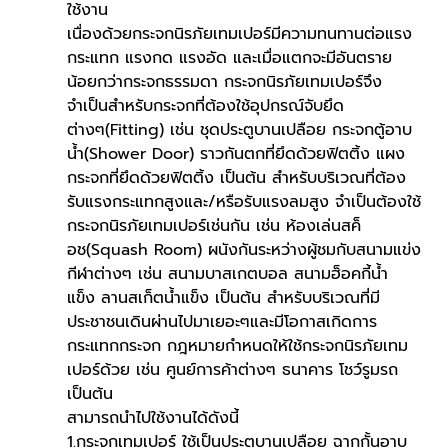
ใช้งาน
เนื่องด้วยกระจกนิรภัยเทมเปอร์มีความทนทานต่อแรง
กระแทก แรงกด แรงอัด และเมื่อแตกจะมีอันตราย
น้อยกว่ากระจกธรรมดา กระจกนิรภัยเทมเปอร์จึง
จำเป็นสำหรับกระจกที่ต้องใช้อุปกรณ์จับยึด
ต่างๆ(Fitting) เช่น ชุดประตูบานเปลือย กระจกตู้อาบ
น้ำ(Shower Door) ราวกันตกที่ยึดด้วยฟิตติ้ง แผง
กระจกที่ยึดด้วยฟิตติ้ง เป็นต้น สำหรับบริเวณที่ต้อง
รับแรงกระแทกสูงและ/หรือรับแรงลมสูง จำเป็นต้องใช้
กระจกนิรภัยเทมเปอร์เช่นกัน เช่น ห้องเล่นสค็
อช(Squash Room) ผนังกันระหว่างผู้ชมกับสนามแข่ง
กีฬาต่างๆ เช่น สนามบาสเกตบอล สนามฮ็อคกี้น้ำ
แข็ง ลานสเก็ตน้ำแข็ง เป็นต้น สำหรับบริเวณที่มี
ประชาชนเดินผ่านไปมาเยอะๆและมีโอกาสเกิดการ
กระแทกกระจก กฎหมายกำหนดให้ใช้กระจกนิรภัยเทม
เปอร์ด้วย เช่น ศูนย์การค้าต่างๆ ธนาคาร โชว์รูมรถ 
เป็นต้น
สามารถนำไปใช้งานได้ดังนี้
1.กระจกเทมเปอร์ ใช้เป็นประตูบานเปลือย ฉากกั้นอาบ