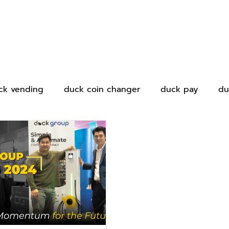
ck vending
duck coin changer
duck pay
du