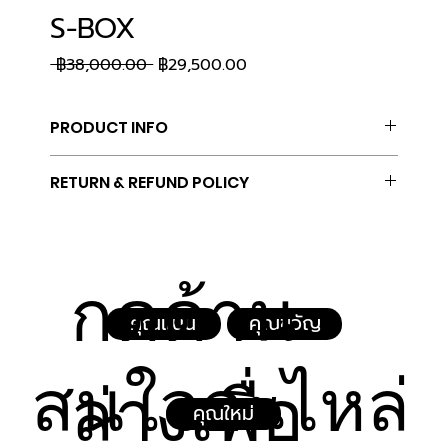
S-BOX
Regular
Sale
 ฿38,000.00 
฿29,500.00
Price
Price
PRODUCT INFO
H800 x W600 x D150
RETURN & REFUND POLICY
Power 14.3 watt
ใส่สินค้าได้ 5 รายการ
กดด้าน
คุณแนน
คุณขวัญ
สนใจอะไหล่
ล่างเพื่อ
คุณใหม่