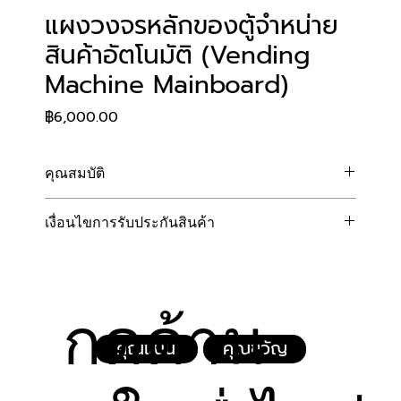
แผงวงจรหลักของตู้จำหน่าย
สินค้าอัตโนมัติ (Vending
Machine Mainboard)
Price
฿6,000.00
คุณสมบัติ
ประมวลผลแม่นยำ เสถียรภาพสูง: ควบคุมระบบการ
เงื่อนไขการรับประกันสินค้า
จ่ายสินค้า การรับชำระเงิน และการแสดงผลหน้าจอ
ได้อย่างลื่นไหล รวดเร็ว ไม่เกิดอาการค้างหรือรวน
ทางบริษัทฯ ยินดีรับประกันคุณภาพแผงวงจรหลักเป็นระยะ
รองรับการเชื่อมต่อครบครัน: มีพอร์ตเชื่อมต่อที่
เวลา 1 ปีเต็ม (นับจากวันที่ระบุในใบเสร็จรับเงิน/ใบส่งสินค้า) 
ครอบคลุม ทั้งสำหรับเครื่องรับธนบัตร (Bill 
โดยมีเงื่อนไขดังต่อไปนี้:
Acceptor), เครื่องรับเหรียญ (Coin Selector), 
กดด้าน
ความคุ้มครอง:
มอเตอร์จ่ายสินค้า, และระบบเซ็นเซอร์ต่างๆ
การรับประกันครอบคลุมเฉพาะความเสียหายหรือการ
ทนทานต่อการใช้งาน 24 ชั่วโมง: แผงวงจรผลิตจาก
คุณแนน
คุณขวัญ
ทำงานผิดปกติ ที่เกิดจากความบกพร่องในการผลิต 
วัสดุและชิ้นส่วนอิเล็กทรอนิกส์คุณภาพสูง ทนทาน
การบัดกรี หรือชิ้นส่วนอิเล็กทรอนิกส์บนแผงวงจรที่
ต่อความร้อนสะสมและการเปิดสแตนด์บายใช้งาน
ไม่ได้มาตรฐานจากโรงงาน
อย่างต่อเนื่อง