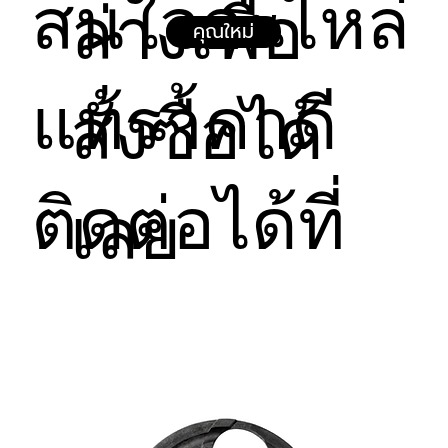
สนใจอะไหล่
ล่างเพื่อ
ฟรีค่าบริการตรวจเช็ค ซ่อมแซม และเปลี่ยนชิ้นส่วน 
อัปเกรดและดูแลรักษาง่าย: แผงวงจรถูกจัดวางเลย์
คุณใหม่
ภายใต้การใช้งานตามปกติในระยะเวลารับประกัน
เอาต์มาอย่างเป็นระเบียบ ง่ายต่อการเสียบสายไฟ 
ข้อยกเว้นการรับประกัน (ไม่ครอบคลุมกรณีดังต่อไปนี้):
ซ่อมบำรุง หรือเปลี่ยนอะไหล่เมื่อเกิดปัญหา
ความเสียหายจากการติดตั้งผิดวิธี, การเสียบสาย
แท้ราคาดี
แพรหรือพอร์ตผิดช่อง, หรือการจ่ายกระแสไฟผิด
สั่งซื้อได้
สเปกจนทำให้แผงวงจรช็อต ไหม้ หรือมีรอยไหม้บน
ตัวบอร์ด
ความเสียหายที่เกิดจากระบบไฟฟ้าในพื้นที่ขัดข้อง
รุนแรง (เช่น ไฟตก, ไฟเกิน, ไฟกระชาก) โดยไม่มี
ติดต่อได้ที่
เลย
อุปกรณ์ป้องกันไฟกระชาก
ความเสียหายจากการตกหล่น กระแทก หรือมีรอย
แตกร้าวบนแผงวงจร
ความเสียหายจากสิ่งแปลกปลอม ของเหลว สาร
เคมี ฝุ่นหนาจัด หรือความชื้นสะสมที่ทำให้เกิดสนิม
หรือคราบออกไซด์บนแผงวงจร (เช่น น้ำรั่วซึมเข้า
ตู้, แมลงเข้าไปช็อต)
สินค้าที่ถูกดัดแปลง แกะลายวงจร อัปเกรด
เฟิร์มแวร์ผิดพลาด หรือซ่อมแซมโดยช่างที่ไม่ได้เป็น
ตัวแทนจากทางบริษัทฯ