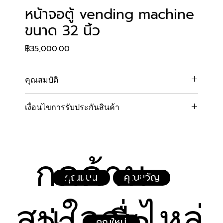
หน้าจอตู้ vending machine
ขนาด 32 นิ้ว
Price
฿35,000.00
คุณสมบัติ
จอแสดงผลขนาดใหญ่: ขนาด 32 นิ้ว ให้พื้นที่แสดง
เงื่อนไขการรับประกันสินค้า
โฆษณาและรายการสินค้าที่กว้างขวาง มองเห็นได้
ชัดเจนแม้จากระยะไกล
ทางบริษัทฯ ยินดีรับประกันคุณภาพหน้าจอแสดงผลเป็นระยะ
ความคมชัดสูง: แสดงผลภาพและวิดีโอได้อย่าง
เวลา 1 ปีเต็ม (นับจากวันที่ระบุในใบเสร็จรับเงิน/ใบส่งสินค้า) 
สมจริง สีสันสดใส ดึงดูดความสนใจของลูกค้าที่เดิน
เพื่อให้คุณนำไปติดตั้งและดำเนินธุรกิจได้อย่างมั่นใจ โดยมี
ผ่านไปมา
กดด้าน
เงื่อนไขดังต่อไปนี้:
ออกแบบเพื่อ Vending Machine โดยเฉพาะ: 
ความคุ้มครอง:
โครงสร้างและแผงวงจรทนทานต่อการเปิดใช้งาน
คุณแนน
คุณขวัญ
การรับประกันครอบคลุมความบกพร่องที่เกิดจาก
อย่างต่อเนื่องตลอด 24 ชั่วโมง
การผลิตจากโรงงาน เช่น จุดเดดพิกเซล (Dead 
ประหยัดพลังงาน: เทคโนโลยีหน้าจอที่ช่วยควบคุม
สนใจอะไหล่
Pixel) ที่เกินเกณฑ์มาตรฐาน, จอภาพเปิดไม่ติดจาก
อัตราการใช้พลังงานให้เหมาะสมกับตู้บริการอัตโนมัติ
แผงวงจรภายใน หรือระบบแสงสว่างของจอ 
ติดตั้งใช้งานสะดวก: สามารถเชื่อมต่อกับบอร์ด
คุณใหม่
(Backlight) ทำงานผิดปกติ ภายใต้การใช้งานตาม