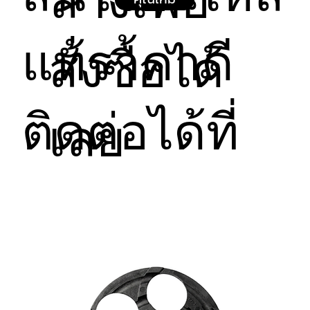
ล่างเพื่อ
ควบคุมของตู้จำหน่ายสินค้าเพื่อแสดงผล UI ได้
ปกติ
อย่างราบรื่น
ฟรีค่าบริการและค่าอะไหล่สำหรับการซ่อมแซมหรือ
แท้ราคาดี
เปลี่ยนชิ้นส่วน หากตรวจสอบพบว่าปัญหาเกิดจาก
สั่งซื้อได้
ตัวสินค้าในระยะเวลารับประกัน
ข้อยกเว้นการรับประกัน (ไม่ครอบคลุมกรณีดังต่อไปนี้):
หน้าจอแตก, ร้าว, มีรอยขีดข่วนลึก หรือความเสีย
หายทางกายภาพที่เกิดจากการกระแทก การขนส่ง 
ติดต่อได้ที่
เลย
หรือความประมาทของผู้ใช้งาน
ความเสียหายจากการติดตั้งผิดวิธี, การเชื่อมต่อสาย
สัญญาณหรือสายไฟผิดพลาด, การจ่ายไฟผิดสเปก
จนทำให้แผงวงจรช็อต
ความเสียหายที่เกิดจากระบบไฟฟ้าในพื้นที่ขัดข้อง
รุนแรง (ไฟตก, ไฟเกิน, ไฟกระชาก) หรือไม่มีระบบ
ป้องกันไฟกระชากที่เหมาะสม
ความเสียหายจากของเหลว น้ำ ฝุ่นละอองจำนวน
มาก หรือความชื้นสะสมที่ซึมเข้าสู่แผงวงจรภายใน
จอ
ความเสียหายจากการถูกงัดแงะ, โจรกรรม, การกระ
ทำป่าเถื่อน (Vandalism), หรือภัยธรรมชาติ
สินค้าที่ถูกแกะ ดัดแปลง หรือซ่อมแซมโดยบุคคลที่
ไม่ใช่ช่างเทคนิคที่ได้รับอนุญาตจากทางบริษัทฯ