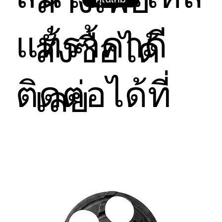
ล่างเพื่อ
เหรียญ หรือตู้ Kiosk ทั่วไปได้อย่างแนบสนิท เช็ด
ข้อยกเว้นการรับประกัน (ไม่ครอบคลุมกรณีดังต่อไปนี้):
ทำความสะอาดง่าย
ความเสียหายจากการถูกทุบ, ตี, กระแทกอย่าง
แท้ราคาดี
รุนแรง, การพยายามงัดแงะ, หรือการกระทำที่ส่อไป
สั่งซื้อได้
ในทางทำลายทรัพย์สิน (Vandalism)
ความเสียหายที่เกิดจากการเชื่อมต่อสายสัญญาณ
ผิดพลาด หรือการจ่ายไฟไม่ตรงสเปกจนทำให้แผง
วงจรช็อตไหม้
ติดต่อได้ที่
เลย
ความเสียหายจากของเหลว น้ำ สารเคมี หรือ
ความชื้นสะสมที่ซึมเข้าสู่แผงวงจรด้านหลัง (หากไม่
ได้ติดตั้งซีลกันน้ำอย่างถูกต้อง)
สินค้าที่ถูกดัดแปลง แกะซ่อมแซม หรือเปลี่ยนชิ้น
ส่วนโดยช่างที่ไม่ได้เป็นตัวแทนจากทางบริษัทฯ
รอยขีดข่วน คราบสกปรก หรือความเสื่อมโทรมของ
วัสดุภายนอกตามอายุการใช้งานตามปกติ
หมายเหตุ:
โปรดเก็บใบเสร็จรับเงินหรือหลักฐานการสั่งซื้อไว้
เพื่อใช้เป็นหลักฐานในการขอรับบริการเคลมสินค้าทุก
ครั้ง
ผู้ซื้อเป็นผู้รับผิดชอบค่าใช้จ่ายในการถอดอุปกรณ์และ
จัดส่งสินค้าเพื่อเข้าตรวจสอบหรือเคลมประกัน