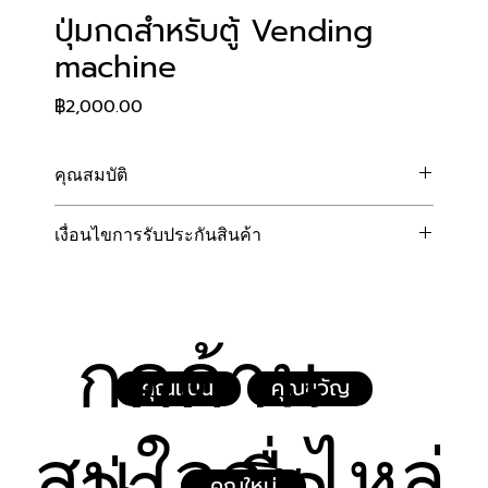
ปุ่มกดสำหรับตู้ Vending
machine
Price
฿2,000.00
คุณสมบัติ
วัสดุแข็งแรงทนทานพิเศษ: โครงสร้างและตัวปุ่มกด
เงื่อนไขการรับประกันสินค้า
ผลิตจากโลหะ ทนทานต่อการขีดข่วน การสึกหรอ 
และการกดใช้งานซ้ำๆ บ่อยครั้ง
างบริษัทฯ ยินดีรับประกันคุณภาพแผงปุ่มกดเป็นระยะเวลา 
ฟังก์ชันครบ จบในแผงเดียว: ดีไซน์ปุ่มกดแบบ 16 
6 เดือนเต็ม (นับจากวันที่ระบุในใบเสร็จรับเงิน/ใบส่งสินค้า) 
ปุ่ม ประกอบด้วยปุ่มตัวเลข 0-9 และปุ่มคำสั่ง
โดยมีเงื่อนไขดังต่อไปนี้:
เฉพาะ เช่น Enter, Del, Exit, Change, และ Fn 
กดด้าน
ความคุ้มครอง:
ครอบคลุมทุกการสั่งงาน
การรับประกันครอบคลุมเฉพาะความเสียหายที่เกิด
ตอบสนองแม่นยำ: สวิตช์ใต้ปุ่มกดคุณภาพสูง กด
คุณแนน
คุณขวัญ
จากความบกพร่องในการผลิต หรือความผิดปกติ
ง่าย ตอบสนองไว ลดปัญหาการกดเบิ้ลหรือปุ่มไม่
ของแผงวงจรที่ทำให้ปุ่มกดไม่ตอบสนอง (ภายใต้
ทำงาน
สนใจอะไหล่
การใช้งานปกติ)
ติดตั้งและดูแลรักษาง่าย: ขนาดมาตรฐาน ออกแบบ
ฟรีค่าบริการซ่อมแซมหรือเปลี่ยนชิ้นส่วน หากพบว่า
มาให้ยึดติดกับหน้าตู้ Vending Machine ตู้แลก
คุณใหม่
ปัญหาเกิดจากตัวสินค้าในระยะเวลารับประกัน