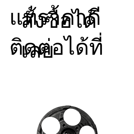
ข้อยกเว้นการรับประกัน (ไม่ครอบคลุมกรณีดังต่อไปนี้):
บอร์ดควบคุมตู้บริการอัตโนมัติมาตรฐานหลากหลาย
แท้ราคาดี
ความเสียหายจากการติดตั้งระบบไฟฟ้าที่ผิดพลาด, 
สั่งซื้อได้
รุ่น
การจ่ายไฟผิดสเปก, หรือการต่อสายสัญญาณไม่ถูก
ต้อง
ความเสียหายที่เกิดจากระบบไฟฟ้าในพื้นที่ขัดข้อง
รุนแรง (เช่น ไฟตก, ไฟเกิน, ไฟกระชาก) ช็อตไหม้
ติดต่อได้ที่
เลย
ความเสียหายจากการตกหล่น, กระแทกอย่าง
รุนแรง, การพยายามงัดแงะ, โจรกรรม, หรือภัย
ธรรมชาติ
ความเสียหายที่เกิดจากสิ่งแปลกปลอม ของเหลว 
ฝุ่นหนาจัด หรือความชื้นสะสมเข้าไปในตัวเครื่องและ
ชุดเซ็นเซอร์ (เช่น น้ำสาด, แมลงเข้าเครื่อง)
สินค้าที่ถูกเปิดแกะ ดัดแปลงวงจร ดัดแปลง
ซอฟต์แวร์ หรือซ่อมแซมโดยช่างที่ไม่ได้เป็นตัวแทน
จากทางบริษัทฯ
ชิ้นส่วนที่สึกหรอตามอายุการใช้งานตามปกติ (เช่น 
ลูกกลิ้ง, สายพาน, ชิ้นส่วนพลาสติกภายนอก)