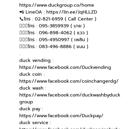
https://www.duckgroup.co/home 
📲 LineOA : https://lin.ee/JqHLLZD 
📞โทร : 02-821-6959 ( Call Center )
🙋🏻‍♀️โทร : 095-3859939 ( มาย )
🙋🏻‍♀โทร : 096-898-4062 ( แวว )
🙋🏻‍♀โทร : 095-4950997 ( เพลิน )
🙋🏻‍♀️โทร : 083-496-8886 ( แนน )
.
duck vending : 
https://www.facebook.com/Duckvending
duck coin : 
https://www.facebook.com/coinchangerdg/
duck wash : 
https://www.facebook.com/duckwashbyduck
group
duck pay : 
https://www.facebook.com/Duckpay/
duck service : 