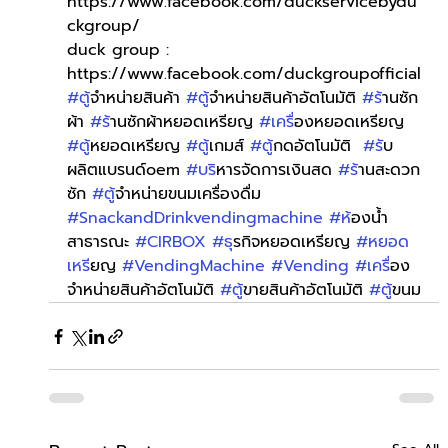
https://www.facebook.com/duckservicebydu
ckgroup/
duck group : 
https://www.facebook.com/duckgroupofficial
#ต
ู้จำหน่ายสินค้า 
#ต
ู้จำหน่ายสินค้าอัตโนมัติ 
#ร
้านซัก
ผ้า 
#ร
้านซักผ้าหยอดเหรียญ 
#เคร
ื่องหยอดเหรียญ 
#ต
ู้หยอดเหรียญ 
#ต
ู้เกมส์ 
#ต
ู้กดอัตโนมัติ  
#ร
ับ
ผลิตแบรนด์oem 
#บร
ิหารจัดการเงินสด 
#ร
้านสะดวก
ซัก 
#ต
ู้จำหน่ายขนมเครื่องดื่ม 
#SnackandDrinkvendingmachine
#ห
้องน้ำ
สาธารณะ 
#CIRBOX
#ธ
ุรกิจหยอดเหรียญ 
#หยอด
เหร
ียญ 
#VendingMachine
#Vending
#เคร
ื่อง
จำหน่ายสินค้าอัตโนมัติ 
#ต
ู้ขายสินค้าอัตโนมัติ 
#ต
ู้ขนม