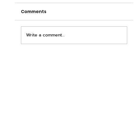
Comments
Write a comment...
เพิ่มพื้นที่ขาย ขยายกำไรคูณสอง ด้วยชุดตู้
STD + SLAVE จาก duck vending!