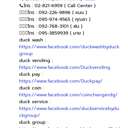
📞โทร : 02-821-6959 ( Call Center )
🙋🏻‍♀️โทร : 092-226-9896 ( แนน )
🙋🏻‍♀โทร : 095-974-9565 ( คุณชา )
🙋🏻‍♀โทร : 092-768-3101 ( ฝน )
🙋🏻‍♀️โทร : 095-3859939 ( มาย )
duck wash : 
https://www.facebook.com/duckwashbyduck
group
duck vending : 
https://www.facebook.com/Duckvending
duck pay : 
https://www.facebook.com/Duckpay/
duck coin : 
https://www.facebook.com/coinchangerdg/
duck service : 
https://www.facebook.com/duckservicebydu
ckgroup/
duck group : 