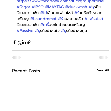
https://www.facebook.com/duckgroupofficial
#Fagor
#IPSO
#MAYTAG
#duckwash
#ธ
ุรกิจ
ร้านสะดวกซัก 
#ไม
่เสียค่าแฟรนไชส์ 
#ร
้านซักผ้าหยอด
เหรียญ 
#Laundromat
#ร
้านสะดวกซัก 
#แฟรนไชส
ร้านสะดวกซัก 
#เคร
ื่องซักผ้าหยอดเหรียญ 
#Passive
#ธ
ุรกิจน่าสนใจ 
#ธ
ุรกิจน่าลงทุน
Recent Posts
See All