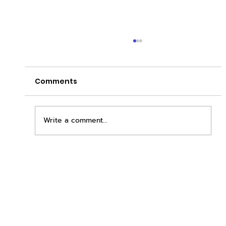
Comments
Write a comment...
เพิ่มพื้นที่ขาย ขยายกำไรคูณสอง ด้วยชุดตู้
STD + SLAVE จาก duck vending!