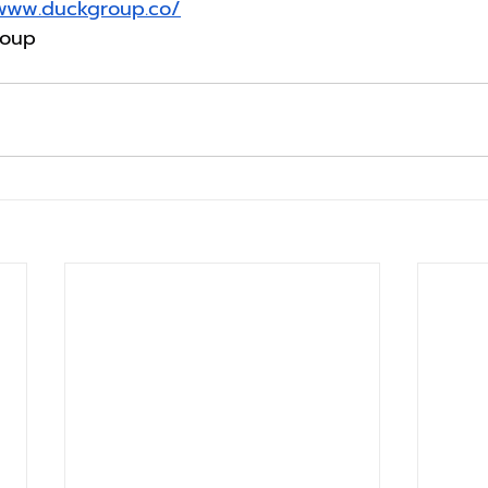
/www.duckgroup.co/
roup