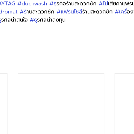
AYTAG
#duckwash
#ธ
ุรกิจร้านสะดวกซัก 
#ไม
่เสียค่าแฟร
dromat
#ร
้านสะดวกซัก 
#แฟรนไชส
์ร้านสะดวกซัก 
#เคร
ื่อ
ธ
ุรกิจน่าสนใจ 
#ธ
ุรกิจน่าลงทุน