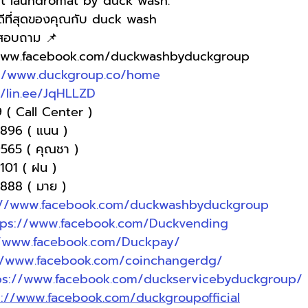
t laundromat by duck wash.
่ดีที่สุดของคุณกับ duck wash
อสอบถาม 📌
/www.facebook.com/duckwashbyduckgroup 
://www.duckgroup.co/home
//lin.ee/JqHLLZD
 ( Call Center )
-9896 ( แนน )
9565 ( คุณชา )
3101 ( ฝน )
 8888 ( มาย )
://www.facebook.com/duckwashbyduckgroup
tps://www.facebook.com/Duckvending
//www.facebook.com/Duckpay/
//www.facebook.com/coinchangerdg/
ps://www.facebook.com/duckservicebyduckgroup/
s://www.facebook.com/duckgroupofficial