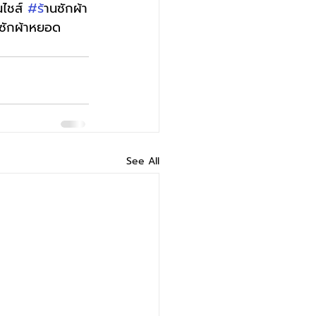
นไชส์ 
#ร
้านซักผ้า
งซักผ้าหยอด
See All