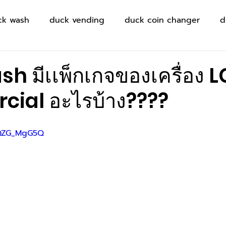
ck wash
duck vending
duck coin changer
d
h มีเเพ็กเกจของเครื่อง L
ial อะไรบ้าง????
cQZG_MgG5Q