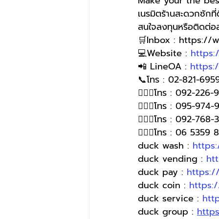
Make your the bes
เนรมิตร้านสะดวกซักที
สนใจลงทุนหรือติดต่
🛒Inbox : https:/
💻Website : 
https
📲 LineOA : 
https:
📞โทร : 02-821-6959
🙋🏻‍♀️โทร : 092-226
🙋🏻‍♀โทร : 095-974-
🙋🏻‍♀โทร : 092-768-
🙋🏻‍♀️โทร : 06 5359
duck wash : 
https
duck vending : 
ht
duck pay : 
https:
duck coin : 
https:
duck service : 
htt
duck group : 
http