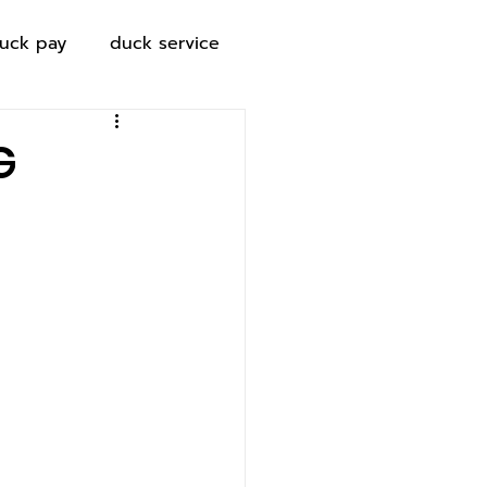
uck pay
duck service
G