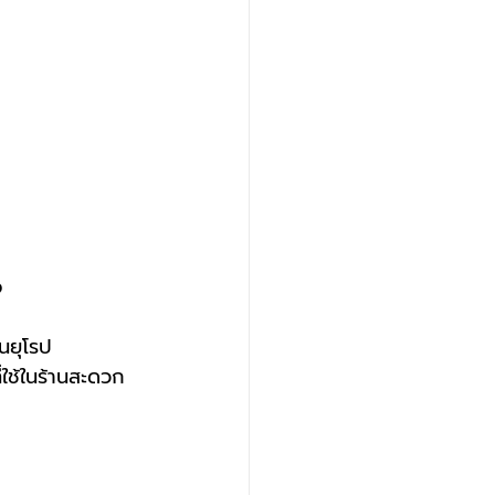
จ
นยุโรป
่ใช้ในร้านสะดวก