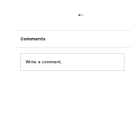
Comments
Write a comment...
เพิ่มพื้นที่ขาย ขยายกำไรคูณสอง ด้วยชุดตู้
STD + SLAVE จาก duck vending!