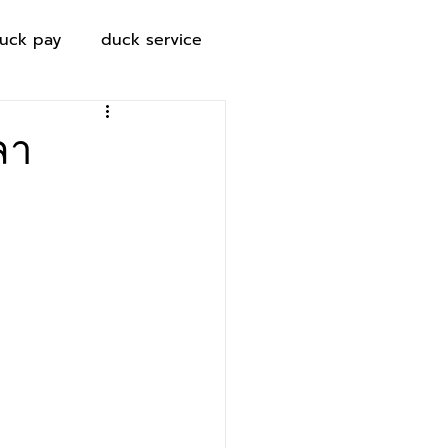
uck pay
duck service
ลา