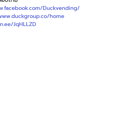
อสอบถาม 
w.facebook.com/Duckvending/
/www.duckgroup.co/home
lin.ee/JqHLLZD