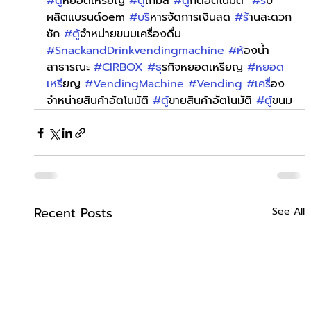
#ต
ู้หยอดเหรียญ 
#ต
ู้เกมส์ 
#ต
ู้กดอัตโนมัติ  
#ร
ับ
ผลิตแบรนด์oem 
#บร
ิหารจัดการเงินสด 
#ร
้านสะดวก
ซัก 
#ต
ู้จำหน่ายขนมเครื่องดื่ม 
#SnackandDrinkvendingmachine
#ห
้องน้ำ
สาธารณะ 
#CIRBOX
#ธ
ุรกิจหยอดเหรียญ 
#หยอด
เหร
ียญ 
#VendingMachine
#Vending
#เคร
ื่อง
จำหน่ายสินค้าอัตโนมัติ 
#ต
ู้ขายสินค้าอัตโนมัติ 
#ต
ู้ขนม
Recent Posts
See All