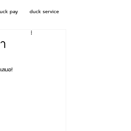
uck pay
duck service
้ำ
เสมอ! 