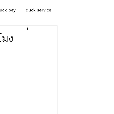
uck pay
duck service
วโมง