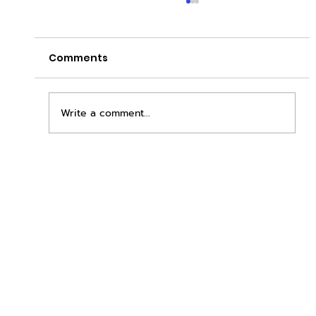
Comments
Write a comment...
เพิ่มพื้นที่ขาย ขยายกำไรคูณสอง ด้วยชุดตู้
STD + SLAVE จาก duck vending!