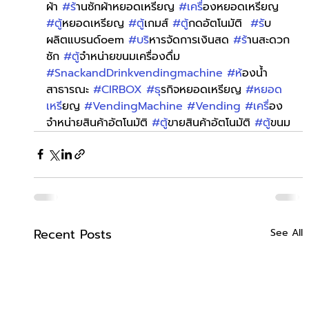
ผ้า 
#ร
้านซักผ้าหยอดเหรียญ 
#เคร
ื่องหยอดเหรียญ 
#ต
ู้หยอดเหรียญ 
#ต
ู้เกมส์ 
#ต
ู้กดอัตโนมัติ  
#ร
ับ
ผลิตแบรนด์oem 
#บร
ิหารจัดการเงินสด 
#ร
้านสะดวก
ซัก 
#ต
ู้จำหน่ายขนมเครื่องดื่ม 
#SnackandDrinkvendingmachine
#ห
้องน้ำ
สาธารณะ 
#CIRBOX
#ธ
ุรกิจหยอดเหรียญ 
#หยอด
เหร
ียญ 
#VendingMachine
#Vending
#เคร
ื่อง
จำหน่ายสินค้าอัตโนมัติ 
#ต
ู้ขายสินค้าอัตโนมัติ 
#ต
ู้ขนม
Recent Posts
See All