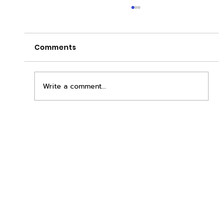
Comments
Write a comment...
เพิ่มพื้นที่ขาย ขยายกำไรคูณสอง ด้วยชุดตู้
STD + SLAVE จาก duck vending!