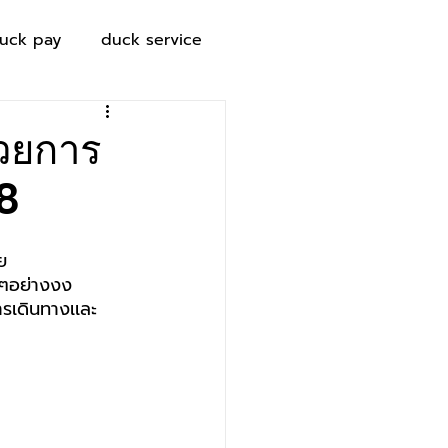
uck pay
duck service
้วยการ
.8
ย
ยๆอย่างงง
ารเดินทางเเละ