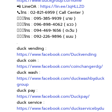
https://www.duckgroup.co/home
📲 LineOA : 
https://lin.ee/JqHLLZD
📞โทร : 02-821-6959 ( Call Center )
🙋🏻‍♀️โทร : 095-385-9939 ( มาย )
🙋🏻‍♀โทร : 096-898-4062 ( แวว )
🙋🏻‍♀โทร : 094-469-1656 ( ตะวัน )
🙋🏻‍♀️โทร : 092-226-9896 ( แนน )
.
duck vending : 
https://www.facebook.com/Duckvending
duck coin : 
https://www.facebook.com/coinchangerdg/
duck wash : 
https://www.facebook.com/duckwashbyduck
group
duck pay : 
https://www.facebook.com/Duckpay/
duck service : 
https://www.facebook.com/duckservicebydu