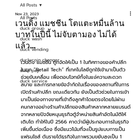
All Posts
Nov 23, 2023
All Posts
เวนดิ้ง แมชชีน โตแตะหมื่นล้าน
duck group
บาทในปีนี้ ไม่จับตามอง ไม่ได้
duck wash
แล้ว...
duck vending
duck coin changer
เวนดิ้ง แมชชีน ถูกจัดให้เป็น 1 ในทิศทางของค้าปลีก
ในยุค “Retail Tech” ที่เทคโนโลยีถูกใช้เข้ามาเป็นตัว
duck pay
ช่วยขับเคลื่อน เพื่อตอบโจทย์ทั้งในแง่ความสะดวก
duck service
สบาย และการทลายข้อจำกัดในเรื่องของสถานที่ในการ
เปิดร้านค้าปลีก ขณะเดียวกัน ยังเป็นตัวช่วยในการเข้า
มาเป็นช่องทางขายที่เข้าถึงลูกค้าโดยตรงโดยไม่ผ่าน
คนกลางอย่างร้านค้าปลีกของสินค้าหลากหลายแบรนด์
จากหลายปัจจัยหนุนธุรกิจตู้จำหน่ายสินค้าอัตโนมัติให้
เติบโต ทำให้ในปี 2566 คาดว่ามีผู้ประกอบการในธุรกิจ
เพิ่มขึ้นต่อเนื่อง ซึ่งมีแนวโน้มที่จะเป็นรูปแบบการเป็น
แฟรนไชส์ ดันรายได้ธุรกิจในภาพรวมขยับสูงเป็น 1 