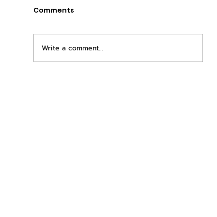
Comments
Write a comment...
เพิ่มพื้นที่ขาย ขยายกำไรคูณสอง ด้วยชุดตู้
STD + SLAVE จาก duck vending!