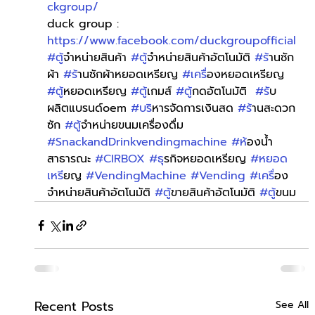
ckgroup/
duck group : 
https://www.facebook.com/duckgroupofficial
#ต
ู้จำหน่ายสินค้า 
#ต
ู้จำหน่ายสินค้าอัตโนมัติ 
#ร
้านซัก
ผ้า 
#ร
้านซักผ้าหยอดเหรียญ 
#เคร
ื่องหยอดเหรียญ 
#ต
ู้หยอดเหรียญ 
#ต
ู้เกมส์ 
#ต
ู้กดอัตโนมัติ  
#ร
ับ
ผลิตแบรนด์oem 
#บร
ิหารจัดการเงินสด 
#ร
้านสะดวก
ซัก 
#ต
ู้จำหน่ายขนมเครื่องดื่ม 
#SnackandDrinkvendingmachine
#ห
้องน้ำ
สาธารณะ 
#CIRBOX
#ธ
ุรกิจหยอดเหรียญ 
#หยอด
เหร
ียญ 
#VendingMachine
#Vending
#เคร
ื่อง
จำหน่ายสินค้าอัตโนมัติ 
#ต
ู้ขายสินค้าอัตโนมัติ 
#ต
ู้ขนม
Recent Posts
See All