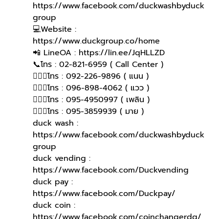
https://www.facebook.com/duckwashbyduck
group 
💻Website : 
https://www.duckgroup.co/home
📲 LineOA : https://lin.ee/JqHLLZD
📞โทร : 02-821-6959 ( Call Center )
🙋🏻‍♀️โทร : 092-226-9896 ( แนน )
🙋🏻‍♀โทร : 096-898-4062 ( แวว )
🙋🏻‍♀โทร : 095-4950997 ( เพลิน )
🙋🏻‍♀️โทร : 095-3859939 ( มาย )
duck wash : 
https://www.facebook.com/duckwashbyduck
group
duck vending : 
https://www.facebook.com/Duckvending
duck pay : 
https://www.facebook.com/Duckpay/
duck coin : 
https://www.facebook.com/coinchangerdg/