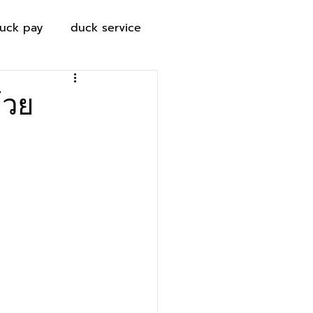
uck pay
duck service
้วย