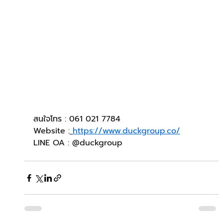
สนใจโทร : 061 021 7784
Website :
https://www.duckgroup.co/
LINE OA : @duckgroup