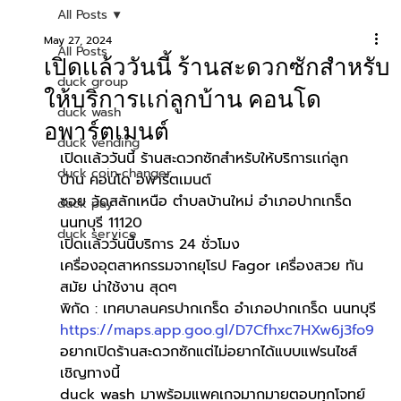
All Posts
May 27, 2024
All Posts
เปิดเเล้ววันนี้ ร้านสะดวกซักสำหรับ
duck group
ให้บริการเเก่ลูกบ้าน คอนโด
duck wash
อพาร์ตเมนต์
duck vending
เปิดเเล้ววันนี้ ร้านสะดวกซักสำหรับให้บริการเเก่ลูก
duck coin changer
บ้าน คอนโด อพาร์ตเมนต์
ซอย วัดสลักเหนือ ตำบลบ้านใหม่ อำเภอปากเกร็ด 
duck pay
นนทบุรี 11120
duck service
เปิดเเล้ววันนี้บริการ 24 ชั่วโมง
เครื่องอุตสาหกรรมจากยุโรป Fagor เครื่องสวย ทัน
สมัย น่าใช้งาน สุดๆ
พิกัด : เทศบาลนครปากเกร็ด อำเภอปากเกร็ด นนทบุรี
https://maps.app.goo.gl/D7Cfhxc7HXw6j3fo9
อยากเปิดร้านสะดวกซักแต่ไม่อยากได้แบบแฟรนไชส์
เชิญทางนี้
duck wash มาพร้อมแพคเกจมากมายตอบทุกโจทย์