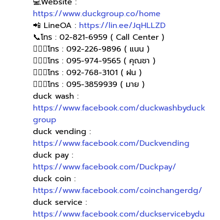
💻Website : 
https://www.duckgroup.co/home
📲 LineOA : 
https://lin.ee/JqHLLZD
📞โทร : 02-821-6959 ( Call Center )
🙋🏻‍♀️โทร : 092-226-9896 ( แนน )
🙋🏻‍♀โทร : 095-974-9565 ( คุณชา )
🙋🏻‍♀โทร : 092-768-3101 ( ฝน )
🙋🏻‍♀️โทร : 095-3859939 ( มาย )
duck wash : 
https://www.facebook.com/duckwashbyduck
group
duck vending : 
https://www.facebook.com/Duckvending
duck pay : 
https://www.facebook.com/Duckpay/
duck coin : 
https://www.facebook.com/coinchangerdg/
duck service : 
https://www.facebook.com/duckservicebydu