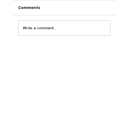
Comments
Write a comment...
เพิ่มพื้นที่ขาย ขยายกำไรคูณสอง ด้วยชุดตู้
STD + SLAVE จาก duck vending!