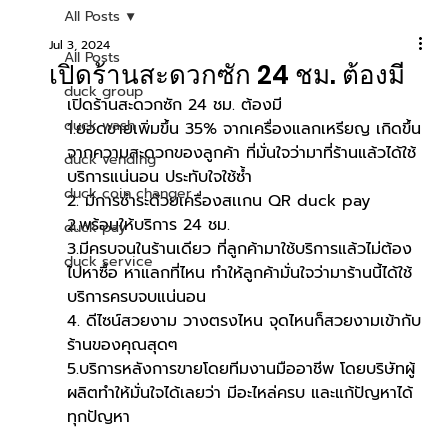
All Posts
Jul 3, 2024
All Posts
เปิดร้านสะดวกซัก 24 ชม. ต้องมี
duck group
เปิดร้านสะดวกซัก 24 ชม. ต้องมี
duck wash
1.ยอดขายเพิ่มขึ้น 35% จากเครื่องแลกเหรียญ เกิดขึ้น
จากความสะดวกของลูกค้า ที่มั่นใจว่ามาที่ร้านแล้วได้ใช้
duck vending
บริการแน่นอน ประทับใจใช้ซ้ำ
duck coin changer
2. มีการชำระด้วยเครื่องสเเกน QR duck pay 
2.พร้อมให้บริการ 24 ชม.
duck pay
3.มีครบจนในร้านเดียว ที่ลูกค้ามาใช้บริการแล้วไม่ต้อง
duck service
ไปหาซื้อ หาแลกที่ไหน ทำให้ลูกค้ามั่นใจว่ามาร้านนี้ได้ใช้
บริการครบจบแน่นอน
4. ดีไซน์สวยงาม วางตรงไหน จุดไหนก็สวยงามเข้ากับ
ร้านของคุณสุดๆ
5.บริการหลังการขายโดยทีมงานมืออาชีพ โดยบริษัทผู้
ผลิตทำให้มั่นใจได้เลยว่า มีอะไหล่ครบ และแก้ปัญหาได้
ทุกปัญหา