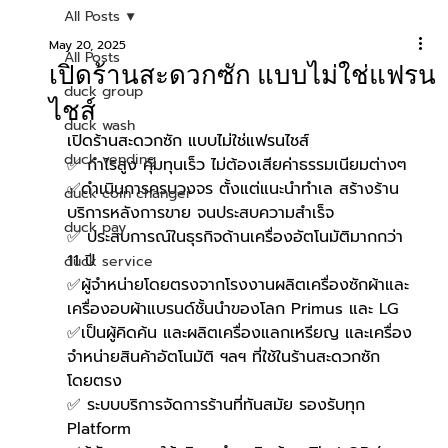
All Posts
May 20, 2025
All Posts
เปิดร้านสะดวกซัก แบบไม่ใช่แฟรน
duck group
ไชส์
duck wash
เปิดร้านสะดวกซัก แบบไม่ใช่แฟรนไชส์ 
duck vending
✅ กำไรสูง คุ้มทุนเร็ว ไม่ต้องเสียค่าธรรมเนียมต่างๆ
✅ดำเนินการครบวงจร ตั้งแต่แนะนำทำเล สร้างร้าน 
duck coin changer
บริการหลังการขาย จนประสบความสำเร็จ
duck pay
✅ ประสบการณ์ในธุรกิจด้านเครื่องอัตโนมัติมากกว่า 
11 ปี
duck service
✅ผู้จำหน่ายโดยตรงจากโรงงานผลิตเครื่องซักผ้าและ
เครื่องอบผ้าแบรนด์ชั้นนำของโลก Primus และ LG
✅เป็นผู้คิดค้น และผลิตเครื่องแลกเหรียญ และเครื่อง
จำหน่ายสินค้าอัตโนมัติ ฯลฯ ที่ใช้ในร้านสะดวกซัก
โดยตรง
✅ ระบบบริการจัดการร้านที่ทันสมัย รองรับทุก 
Platform