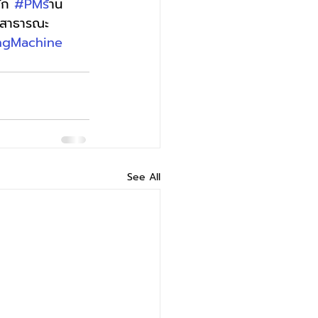
ัก 
#PMร
้าน
้ำสาธารณะ 
ngMachine
See All