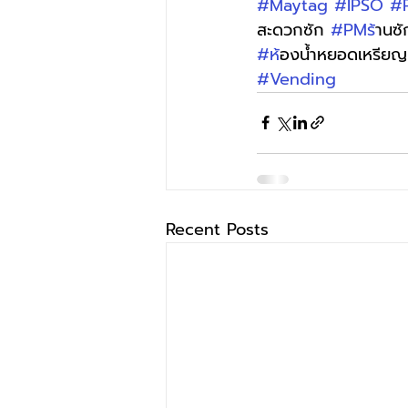
#Maytag
#IPSO
#
สะดวกซัก 
#PMร
้านซ
#ห
้องน้ำหยอดเหรียญ
#Vending
Recent Posts