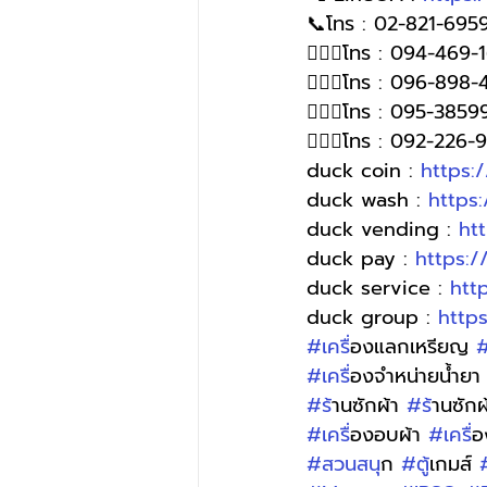
📞โทร : 02-821-6959
🙋🏻‍♀โทร : 094-469-
🙋🏻‍♀โทร : 096-898-
🙋🏻‍♀️โทร : 095-385
🙋🏻‍♀️โทร : 092-226
duck coin : 
https:
duck wash : 
https
duck vending : 
ht
duck pay : 
https:
duck service : 
htt
duck group : 
http
#เคร
ื่องแลกเหรียญ 
#
#เคร
ื่องจำหน่ายน้ำยา
#ร
้านซักผ้า 
#ร
้านซัก
#เคร
ื่องอบผ้า 
#เคร
ื
#สวนสน
ุก 
#ต
ู้เกมส์ 