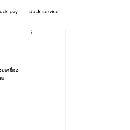
uck pay
duck service
ยเครื่อง
าย