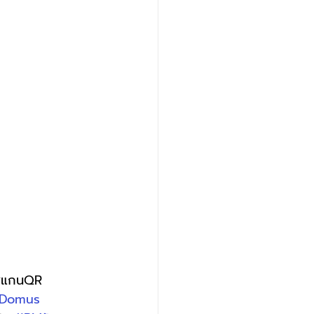
ญสแกนQR 
Domus