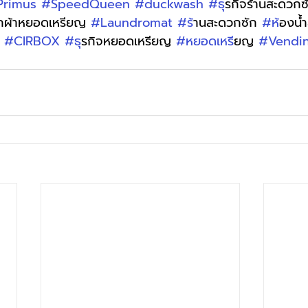
Primus
#SpeedQueen
#duckwash
#ธ
ุรกิจร้านสะดวกซ
ักผ้าหยอดเหรียญ 
#Laundromat
#ร
้านสะดวกซัก 
#ห
้องน
 
#CIRBOX
#ธ
ุรกิจหยอดเหรียญ 
#หยอดเหร
ียญ 
#Vendi