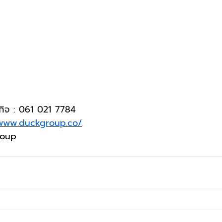
กิจ : 061 021 7784
/www.duckgroup.co/
roup