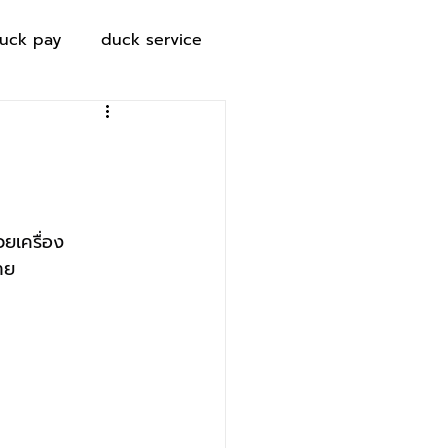
uck pay
duck service
ยเครื่อง
าย