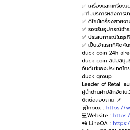
✅ เครื่องแลกเหรียญ
✅ทีมบริการหลังการขาย
✅ ดีไซน์เครื่องสวยง
✅ รองรับอุปกรณ์ชำ
✅ ประสบการณ์ในธุรกิจ
✅ เป็นเจ้าเเรกที่คิ
duck coin 24h alre
duck coin สนับสนุนธ
อันดับ1ของประเทศไท
duck group
Leader of Retail a
ผู้นำด้านค้าปลีกอัตโนมั
ติดต่อสอบถาม 📌
🛒Inbox : 
https://
💻Website : 
https
📲 LineOA : 
https: