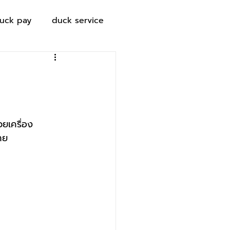
uck pay
duck service
ยเครื่อง
าย