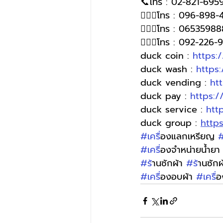
📞โทร : 02-821-6959
🙋🏻‍♀โทร : 096-898-
🙋🏻‍♀️โทร : 0653598
🙋🏻‍♀️โทร : 092-226
duck coin : 
https:
duck wash : 
https
duck vending : 
ht
duck pay : 
https:
duck service : 
htt
duck group : 
http
#เคร
ื่องแลกเหรียญ 
#
#เคร
ื่องจำหน่ายน้ำยา
#ร
้านซักผ้า 
#ร
้านซัก
#เคร
ื่องอบผ้า 
#เคร
ื