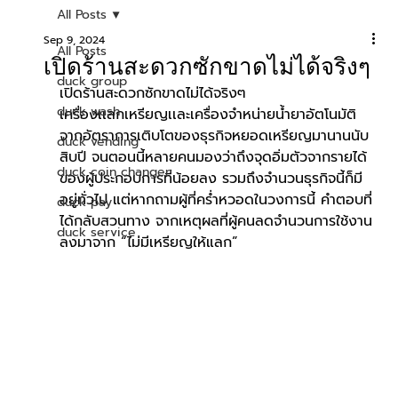
All Posts
Sep 9, 2024
All Posts
เปิดร้านสะดวกซักขาดไม่ได้จริงๆ
duck group
เปิดร้านสะดวกซักขาดไม่ได้จริงๆ
duck wash
เครื่องเเลกเหรียญเเละเครื่องจำหน่ายน้ำยาอัตโนมัติ
จากอัตราการเติบโตของธุรกิจหยอดเหรียญมานานนับ
duck vending
สิบปี จนตอนนี้หลายคนมองว่าถึงจุดอิ่มตัวจากรายได้
duck coin changer
ของผู้ประกอบการที่น้อยลง รวมถึงจำนวนธุรกิจนี้ก็มี
อยู่ทั่วไป แต่หากถามผู้ที่คร่ำหวอดในวงการนี้ คำตอบที่
duck pay
ได้กลับสวนทาง จากเหตุผลที่ผู้คนลดจำนวนการใช้งาน
duck service
ลงมาจาก “ไม่มีเหรียญให้แลก”