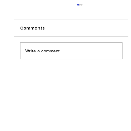
Comments
Write a comment...
เพิ่มพื้นที่ขาย ขยายกำไรคูณสอง ด้วยชุดตู้
STD + SLAVE จาก duck vending!