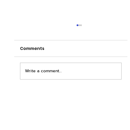
Comments
Write a comment...
เพิ่มพื้นที่ขาย ขยายกำไรคูณสอง ด้วยชุดตู้
STD + SLAVE จาก duck vending!