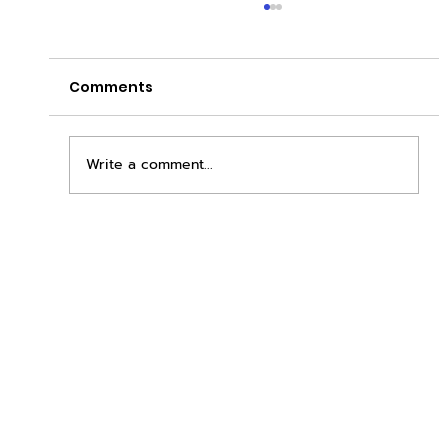
Comments
Write a comment...
เพิ่มพื้นที่ขาย ขยายกำไรคูณสอง ด้วยชุดตู้
STD + SLAVE จาก duck vending!