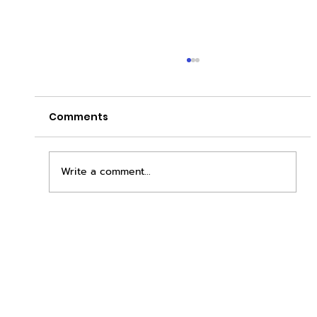
Comments
Write a comment...
เพิ่มพื้นที่ขาย ขยายกำไรคูณสอง ด้วยชุดตู้
STD + SLAVE จาก duck vending!