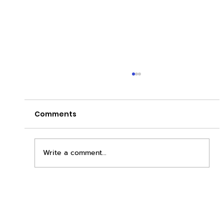
Comments
Write a comment...
เพิ่มพื้นที่ขาย ขยายกำไรคูณสอง ด้วยชุดตู้
STD + SLAVE จาก duck vending!