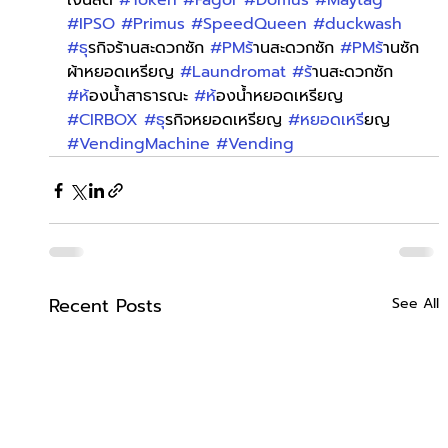
เงินสด 
#Token
#Fagor
#Domus
#Maytag
#IPSO
#Primus
#SpeedQueen
#duckwash
#ธ
ุรกิจร้านสะดวกซัก 
#PMร
้านสะดวกซัก 
#PMร
้านซัก
ผ้าหยอดเหรียญ 
#Laundromat
#ร
้านสะดวกซัก 
#ห
้องน้ำสาธารณะ 
#ห
้องน้ำหยอดเหรียญ 
#CIRBOX
#ธ
ุรกิจหยอดเหรียญ 
#หยอดเหร
ียญ 
#VendingMachine
#Vending
Recent Posts
See All