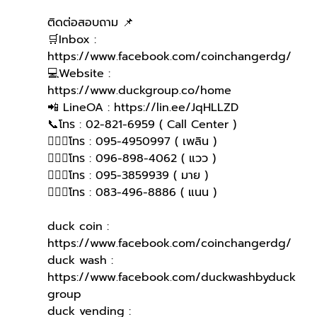
ติดต่อสอบถาม 📌
🛒Inbox : 
https://www.facebook.com/coinchangerdg/
💻Website : 
https://www.duckgroup.co/home
📲 LineOA : https://lin.ee/JqHLLZD
📞โทร : 02-821-6959 ( Call Center )
🙋🏻‍♀โทร : 095-4950997 ( เพลิน )
🙋🏻‍♀โทร : 096-898-4062 ( แวว )
🙋🏻‍♀️โทร : 095-3859939 ( มาย )
🙋🏻‍♀️โทร : 083-496-8886 ( แนน )
duck coin : 
https://www.facebook.com/coinchangerdg/
duck wash : 
https://www.facebook.com/duckwashbyduck
group
duck vending : 