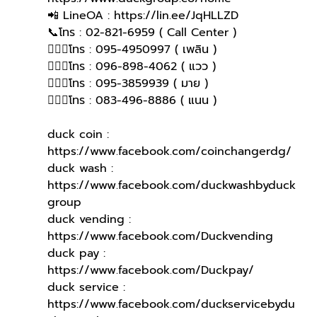
📲 LineOA : https://lin.ee/JqHLLZD
📞โทร : 02-821-6959 ( Call Center )
🙋🏻‍♀โทร : 095-4950997 ( เพลิน )
🙋🏻‍♀โทร : 096-898-4062 ( แวว )
🙋🏻‍♀️โทร : 095-3859939 ( มาย )
🙋🏻‍♀️โทร : 083-496-8886 ( แนน )
duck coin : 
https://www.facebook.com/coinchangerdg/
duck wash : 
https://www.facebook.com/duckwashbyduck
group
duck vending : 
https://www.facebook.com/Duckvending
duck pay : 
https://www.facebook.com/Duckpay/
duck service : 
https://www.facebook.com/duckservicebydu