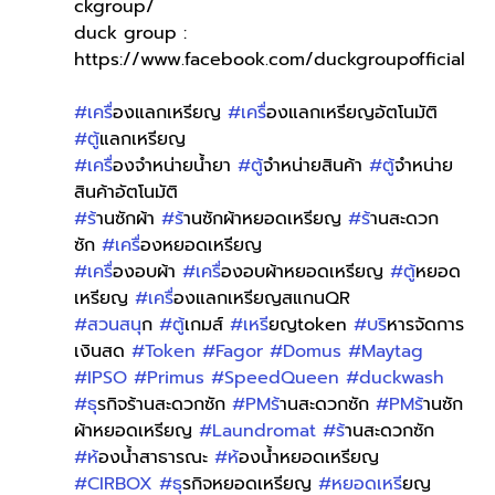
ckgroup/
duck group : 
https://www.facebook.com/duckgroupofficial
#เคร
ื่องแลกเหรียญ 
#เคร
ื่องแลกเหรียญอัตโนมัติ 
#ต
ู้แลกเหรียญ 
#เคร
ื่องจำหน่ายน้ำยา 
#ต
ู้จำหน่ายสินค้า 
#ต
ู้จำหน่าย
สินค้าอัตโนมัติ
#ร
้านซักผ้า 
#ร
้านซักผ้าหยอดเหรียญ 
#ร
้านสะดวก
ซัก 
#เคร
ื่องหยอดเหรียญ
#เคร
ื่องอบผ้า 
#เคร
ื่องอบผ้าหยอดเหรียญ 
#ต
ู้หยอด
เหรียญ 
#เคร
ื่องแลกเหรียญสแกนQR 
#สวนสน
ุก 
#ต
ู้เกมส์ 
#เหร
ียญtoken 
#บร
ิหารจัดการ
เงินสด 
#Token
#Fagor
#Domus
#Maytag
#IPSO
#Primus
#SpeedQueen
#duckwash
#ธ
ุรกิจร้านสะดวกซัก 
#PMร
้านสะดวกซัก 
#PMร
้านซัก
ผ้าหยอดเหรียญ 
#Laundromat
#ร
้านสะดวกซัก 
#ห
้องน้ำสาธารณะ 
#ห
้องน้ำหยอดเหรียญ 
#CIRBOX
#ธ
ุรกิจหยอดเหรียญ 
#หยอดเหร
ียญ 