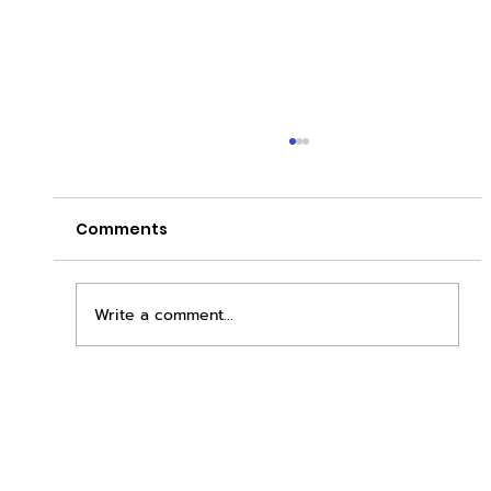
Comments
Write a comment...
เพิ่มพื้นที่ขาย ขยายกำไรคูณสอง ด้วยชุดตู้
STD + SLAVE จาก duck vending!