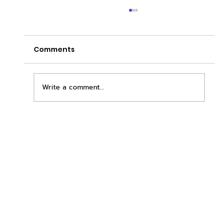
Comments
Write a comment...
เพิ่มพื้นที่ขาย ขยายกำไรคูณสอง ด้วยชุดตู้
STD + SLAVE จาก duck vending!