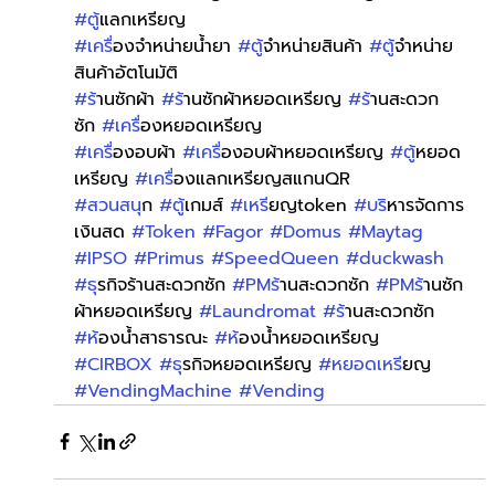
#ต
ู้แลกเหรียญ 
#เคร
ื่องจำหน่ายน้ำยา 
#ต
ู้จำหน่ายสินค้า 
#ต
ู้จำหน่าย
สินค้าอัตโนมัติ
#ร
้านซักผ้า 
#ร
้านซักผ้าหยอดเหรียญ 
#ร
้านสะดวก
ซัก 
#เคร
ื่องหยอดเหรียญ
#เคร
ื่องอบผ้า 
#เคร
ื่องอบผ้าหยอดเหรียญ 
#ต
ู้หยอด
เหรียญ 
#เคร
ื่องแลกเหรียญสแกนQR 
#สวนสน
ุก 
#ต
ู้เกมส์ 
#เหร
ียญtoken 
#บร
ิหารจัดการ
เงินสด 
#Token
#Fagor
#Domus
#Maytag
#IPSO
#Primus
#SpeedQueen
#duckwash
#ธ
ุรกิจร้านสะดวกซัก 
#PMร
้านสะดวกซัก 
#PMร
้านซัก
ผ้าหยอดเหรียญ 
#Laundromat
#ร
้านสะดวกซัก 
#ห
้องน้ำสาธารณะ 
#ห
้องน้ำหยอดเหรียญ 
#CIRBOX
#ธ
ุรกิจหยอดเหรียญ 
#หยอดเหร
ียญ 
#VendingMachine
#Vending