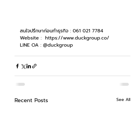
สนใจปรึกษาก่อนทำธุรกิจ : 061 021 7784
Website :  
https://www.duckgroup.co/
LINE OA : @duckgroup
Recent Posts
See All