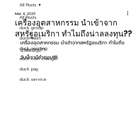
All Posts
Mar 4, 2025
All Posts
เครื่องอุตสาหกรรม นำเข้าจาก
duck group
สหรัฐอเมริกา ทำไมถึงน่าลลงทุน??
duck wash
เครื่องอุตสาหกรรม นำเข้าจากสหรัฐอเมริกา ทำไมถึง
duck vending
น่าลลงทุน??
วันนี้เรามีคำตอบ!!!!!
duck coin changer
duck pay
duck service