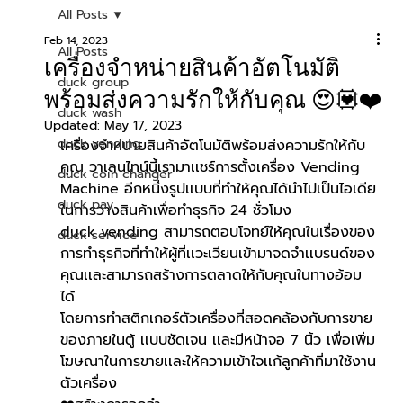
All Posts
Feb 14, 2023
All Posts
เครื่องจำหน่ายสินค้าอัตโนมัติ
duck group
พร้อมส่งความรักให้กับคุณ 😍💟❤️
duck wash
Updated:
May 17, 2023
duck vending
เครื่องจำหน่ายสินค้าอัตโนมัติพร้อมส่งความรักให้กับ
คุณ วาเลนไทน์นี้เรามาเเชร์การตั้งเครื่อง Vending 
duck coin changer
Machine อีกหนึ่งรูปเเบบที่ทำให้คุณได้นำไปเป็นไอเดีย
duck pay
ในการวางสินค้าเพื่อทำธุรกิจ 24 ชั่วโมง 
duck vending สามารถตอบโจทย์ให้คุณในเรื่องของ
duck service
การทำธุรกิจที่ทำให้ผู้ที่เเวะเวียนเข้ามาจดจำเเบรนด์ของ
คุณเเละสามารถสร้างการตลาดให้กับคุณในทางอ้อม
ได้ 
โดยการทำสติกเกอร์ตัวเครื่องที่สอดคล้องกับการขาย
ของภายในตู้ เเบบชัดเจน เเละมีหน้าจอ 7 นิ้ว เพื่อเพิ่ม
โฆษณาในการขายเเละให้ความเข้าใจเเก้ลูกค้าที่มาใช้งาน
ตัวเครื่อง