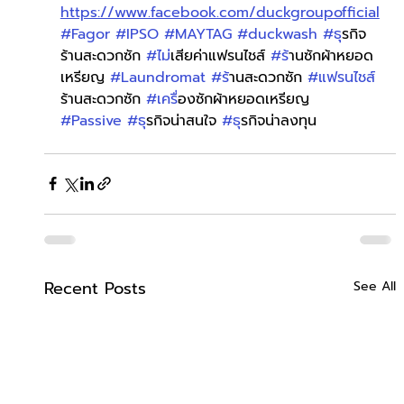
https://www.facebook.com/duckgroupofficial
#Fagor
#IPSO
#MAYTAG
#duckwash
#ธ
ุรกิจ
ร้านสะดวกซัก 
#ไม
่เสียค่าแฟรนไชส์ 
#ร
้านซักผ้าหยอด
เหรียญ 
#Laundromat
#ร
้านสะดวกซัก 
#แฟรนไชส
ร้านสะดวกซัก 
#เคร
ื่องซักผ้าหยอดเหรียญ 
#Passive
#ธ
ุรกิจน่าสนใจ 
#ธ
ุรกิจน่าลงทุน
Recent Posts
See All