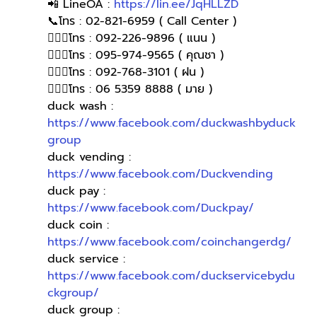
📲 LineOA : 
https://lin.ee/JqHLLZD
📞โทร : 02-821-6959 ( Call Center )
🙋🏻‍♀️โทร : 092-226-9896 ( แนน )
🙋🏻‍♀โทร : 095-974-9565 ( คุณชา )
🙋🏻‍♀โทร : 092-768-3101 ( ฝน )
🙋🏻‍♀️โทร : 06 5359 8888 ( มาย )
duck wash : 
https://www.facebook.com/duckwashbyduck
group
duck vending : 
https://www.facebook.com/Duckvending
duck pay : 
https://www.facebook.com/Duckpay/
duck coin : 
https://www.facebook.com/coinchangerdg/
duck service : 
https://www.facebook.com/duckservicebydu
ckgroup/
duck group : 