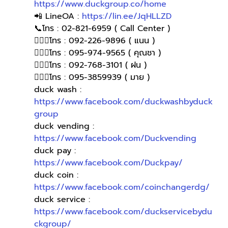
https://www.duckgroup.co/home
📲 LineOA : 
https://lin.ee/JqHLLZD
📞โทร : 02-821-6959 ( Call Center )
🙋🏻‍♀️โทร : 092-226-9896 ( แนน )
🙋🏻‍♀โทร : 095-974-9565 ( คุณชา )
🙋🏻‍♀โทร : 092-768-3101 ( ฝน )
🙋🏻‍♀️โทร : 095-3859939 ( มาย )
duck wash : 
https://www.facebook.com/duckwashbyduck
group
duck vending : 
https://www.facebook.com/Duckvending
duck pay : 
https://www.facebook.com/Duckpay/
duck coin : 
https://www.facebook.com/coinchangerdg/
duck service : 
https://www.facebook.com/duckservicebydu
ckgroup/